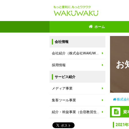
ホーム
会社情報
会社紹介（株式会社WAKUWAKU）
お
採用情報
サービス紹介
メディア事業
株式会社
集客ツール事業
資
紹介・斡旋事業（合宿教習生紹介事業）
2021