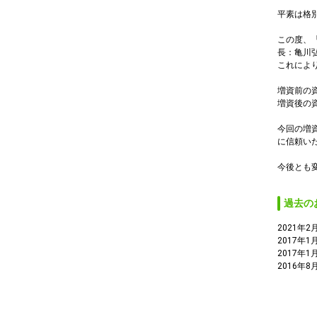
平素は格
この度、
長：亀川弘
これにより
増資前の資
増資後の資
今回の増
に信頼い
今後とも
過去の
2021年2
2017年1
2017年1
2016年8