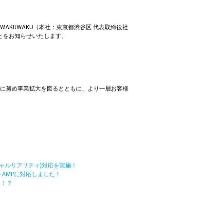
KUWAKU（本社：東京都渋谷区 代表取締役社
ことをお知らせいたします。
に努め事業拡大を図るとともに、より一層お客様
チャルリアリティ)対応を実施！
トAMPに対応しました！
た！？