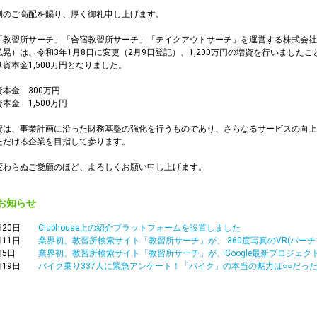
別のご高配を賜り、厚く御礼申し上げます。
「教習所サーチ」「合宿教習所サーチ」「テイクアウトサーチ」を運営する株式会社WA
晃）は、令和3年1月8日に変更（2月9日登記）、1,200万円の増資を行いました
資本金1,500万円となりました。
本金 300万円
本金 1,500万円
資は、事業計画に沿った財務基盤の強化を行うものであり、さらなるサービスの向上
ただける企業を目指して参ります。
変わらぬご愛顧のほど、よろしくお願い申し上げます。
お知らせ
月20日
Clubhouse上の紹介プラットフォームを設置しました
月11日
業界初、教習所検索サイト「教習所サーチ」が、 360度写真のVR(バー
月5日
業界初、教習所検索サイト「教習所サーチ」が、Google最新プロジェク
月19日
バイク乗り337人に緊急アンケート！「バイク」の本当の魅力は○○だっ